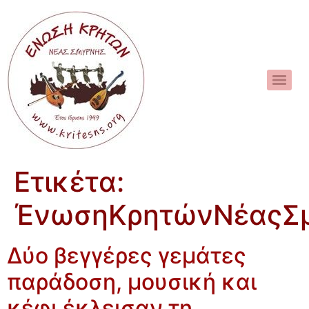
Ετικέτα:
ΈνωσηΚρητώνΝέαςΣ
Δύο βεγγέρες γεμάτες
παράδοση, μουσική και
κέφι έκλεισαν τη