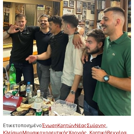
Ετικετοποιημένο
ΈνωσηΚρητώνΝέαςΣμύρνης
,
ΚλείσιμοΜουσικοχορευτικήςΧρονιάς
,
ΚρητικήΒεγγέρα
,