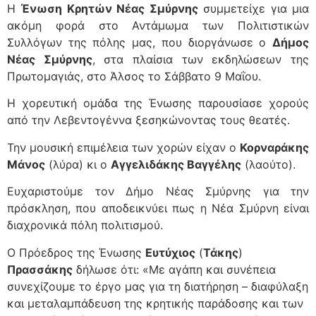
Η
Ένωση Κρητών Νέας Σμύρνης
συμμετείχε για μια
ακόμη φορά στο Αντάμωμα των Πολιτιστικών
Συλλόγων της πόλης μας, που διοργάνωσε ο
Δήμος
Νέας Σμύρνης
, στα πλαίσια των εκδηλώσεων της
Πρωτομαγιάς, στο Άλσος το Σάββατο 9 Μαΐου.
Η χορευτική ομάδα της Ένωσης παρουσίασε χορούς
από την Λεβεντογέννα ξεσηκώνοντας τους θεατές.
Την μουσική επιμέλεια των χορών είχαν ο
Κορναράκης
Μάνος
(λύρα) κι ο
Αγγελιδάκης Βαγγέλης
(λαούτο).
Ευχαριστούμε τον Δήμο Νέας Σμύρνης για την
πρόσκληση, που αποδεικνύει πως η Νέα Σμύρνη είναι
διαχρονικά πόλη πολιτισμού.
Ο Πρόεδρος της Ένωσης
Ευτύχιος
(
Τάκης
)
Πρασσάκης
δήλωσε ότι: «Με αγάπη και συνέπεια
συνεχίζουμε το έργο μας για τη διατήρηση – διαφύλαξη
και μεταλαμπάδευση της κρητικής παράδοσης και των