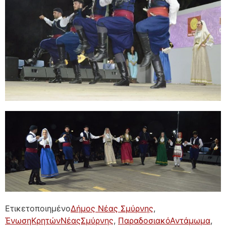
Ετικετοποιημένο
Δήμος Νέας Σμύρνης
,
ΈνωσηΚρητώνΝέαςΣμύρνης
,
ΠαραδοσιακόΑντάμωμα
,