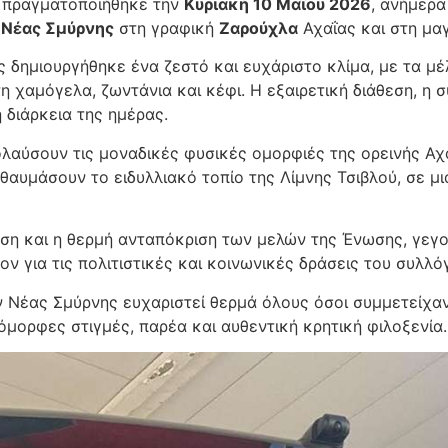
ή πραγματοποιήθηκε την
Κυριακή 10 Μαΐου 2026
, ανήμερα
Νέας Σμύρνης
στη γραφική
Ζαρούχλα
Αχαΐας και στη μα
ς δημιουργήθηκε ένα ζεστό και ευχάριστο κλίμα, με τα μέ
χαμόγελα, ζωντάνια και κέφι. Η εξαιρετική διάθεση, η σ
διάρκεια της ημέρας.
ολαύσουν τις μοναδικές φυσικές ομορφιές της ορεινής Αχ
αυμάσουν το ειδυλλιακό τοπίο της Λίμνης Τσιβλού, σε μι
υση και η θερμή ανταπόκριση των μελών της Ένωσης, γεγο
ον για τις πολιτιστικές και κοινωνικές δράσεις του συλλό
 Νέας Σμύρνης ευχαριστεί θερμά όλους όσοι συμμετείχαν
μορφες στιγμές, παρέα και αυθεντική κρητική φιλοξενία.