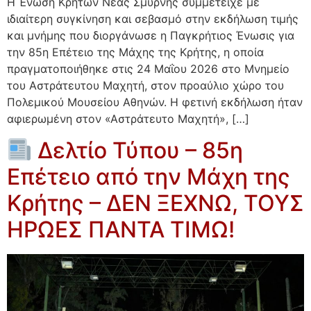
Η Ένωση Κρητών Νέας Σμύρνης συμμετείχε με
ιδιαίτερη συγκίνηση και σεβασμό στην εκδήλωση τιμής
και μνήμης που διοργάνωσε η Παγκρήτιος Ένωσις για
την 85η Επέτειο της Μάχης της Κρήτης, η οποία
πραγματοποιήθηκε στις 24 Μαΐου 2026 στο Μνημείο
του Αστράτευτου Μαχητή, στον προαύλιο χώρο του
Πολεμικού Μουσείου Αθηνών. Η φετινή εκδήλωση ήταν
αφιερωμένη στον «Αστράτευτο Μαχητή», […]
Δελτίο Τύπου – 85η
Επέτειο από την Μάχη της
Κρήτης – ΔΕΝ ΞΕΧΝΩ, ΤΟΥΣ
ΗΡΩΕΣ ΠΑΝΤΑ ΤΙΜΩ!