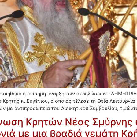
οποιήθηκε η επίσημη έναρξη των εκδηλώσεων «ΔΗΜΗΤΡΙΑ 
ρήτης κ. Ευγένιου, ο οποίος τέλεσε τη Θεία Λειτουργία 
 με αντιπροσωπεία του Διοικητικού Συμβουλίου, τιμώντα
Ένωση Κρητών Νέας Σμύρνης 
νιά με μια βραδιά γεμάτη Κρ