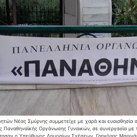
ρητών Νέας Σμύρνης συμμετείχε με χαρά και ευαισθησί
 Παναθηναϊκής Οργάνωσης Γυναικών, σε συνεργασία με 
πησαν ο Υπεύθυνος Δημοσίων Σχέσεων Γρηγόρης Μαρινάκ