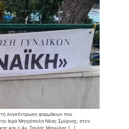
α στη συγκέντρωση φαρμάκων που
την Ιερά Μητρόπολη Νέας Σμύρνης, στον
ης και ο Αν. Ταμίας Μανώλης […]