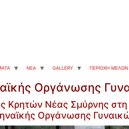
MATA
ΝΕΑ
GALLERY
ΠΕΡΙΟΧΗ ΜΕΛΩΝ
αϊκής Οργάνωσης Γυν
ς Κρητών Νέας Σμύρνης στ
ηναϊκής Οργάνωσης Γυναικ