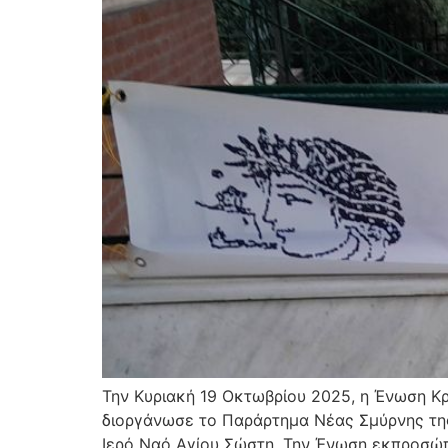
Την Κυριακή 19 Οκτωβρίου 2025, η Ένωση Κ
διοργάνωσε το Παράρτημα Νέας Σμύρνης της
Ιερό Ναό Αγίου Σώστη. Την Ένωση εκπροσώ