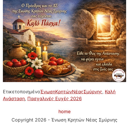
Ετικετοποιημένο
ΈνωσηΚρητώνΝέαςΣμύρνης
,
Καλή
Ανάσταση
,
Πασχαλινές Ευχές 2026
home
Copyright 2026 - Ένωση Κρητών Νέας Σμύρνης