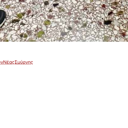
νΝέαςΣμύρνης