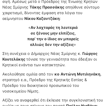
σιγή. Αμέσως μετά ο Πρόεδρος της Ένωσης Κρητών
Νέας Σμύρνης
Τάκης Πρασσάκης
απηύθυνε σύντομο
χαιρετισμό, δίνοντας έμφαση στα λόγια του
αείμνηστου
Νίκου Καζαντζάκη
:
«
Αν λαχταράς τη λευτεριά
σε ξένους μην ελπίζεις,
παρ’ την ο ίδιος αν μπορείς
αλλιώς δεν την αξίζεις
»
Στη συνέχεια ο Δήμαρχος Νέας Σμύρνης κ.
Γιώργος
Κουτελάκης
τόνισε την γενναιότητα που έδειξαν οι
Κρητικοί ενάντια των κατακτητών.
Ακολούθησε ομιλία από τον
κο
Αντώνη Μυτιληνάκη
,
στρατηγό ε.α., Πρόεδρο της Κρητικής Εστίας &
Πρόεδρο του διοικητικού προσωπικού του
νοσοκομείου Νίμιτς.
Αξίζει να αναφερθεί ότι έκλεισε την συγκλονιστική του
ομιλία με τους στίχους του ποιητή
Παύλου Νιρβάνα
: