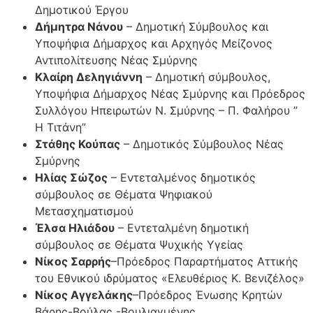
Δημοτικού Έργου
Δήμητρα Νάνου
– Δημοτική Σύμβουλος και
Υποψήφια Δήμαρχος και Αρχηγός Μείζονος
Αντιπολίτευσης Νέας Σμύρνης
Κλαίρη Δεληγιάννη
– Δημοτική σύμβουλος,
Υποψήφια Δήμαρχος Νέας Σμύρνης και Πρόεδρος
Συλλόγου Ηπειρωτών Ν. Σμύρνης – Π. Φαλήρου ”
Η Τιτάνη”
Στάθης Κούπας
– Δημοτικός Σύμβουλος Νέας
Σμύρνης
Ηλίας Σώζος
– Εντεταλμένος δημοτικός
σύμβουλος σε Θέματα Ψηφιακού
Μετασχηματισμού
Έλσα Ηλιάδου
– Εντεταλμένη δημοτική
σύμβουλος σε Θέματα Ψυχικής Υγείας
Νίκος Σαρρής
–Πρόεδρος Παραρτήματος Αττικής
του Εθνικού ιδρύματος «Ελευθέριος Κ. Βενιζέλος»
Νίκος Αγγελάκης
–Πρόεδρος Ένωσης Κρητών
Βάρης-Βούλας -Βουλιαγμένης