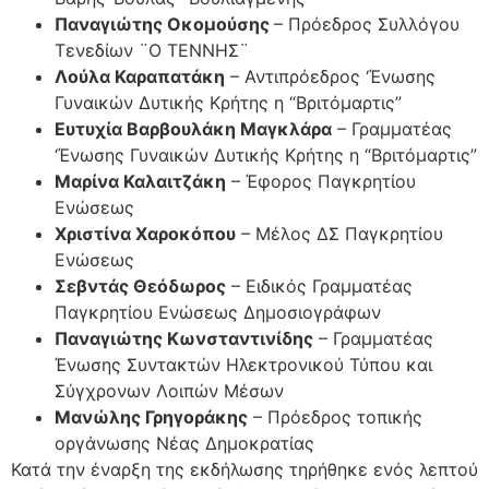
Παναγιώτης Οκομούσης
– Πρόεδρος Συλλόγου
Τενεδίων ¨Ο ΤΕΝΝΗΣ¨
Λούλα Καραπατάκη
– Αντιπρόεδρος ‘Ένωσης
Γυναικών Δυτικής Κρήτης η “Βριτόμαρτις”
Ευτυχία Βαρβουλάκη Μαγκλάρα
– Γραμματέας
‘Ένωσης Γυναικών Δυτικής Κρήτης η “Βριτόμαρτις”
Μαρίνα Καλαιτζάκη
– Έφορος Παγκρητίου
Ενώσεως
Χριστίνα Χαροκόπου
– Μέλος ΔΣ Παγκρητίου
Ενώσεως
Σεβντάς Θεόδωρος
– Ειδικός Γραμματέας
Παγκρητίου Ενώσεως Δημοσιογράφων
Παναγιώτης Κωνσταντινίδης
– Γραμματέας
Ένωσης Συντακτών Ηλεκτρονικού Τύπου και
Σύγχρονων Λοιπών Μέσων
Μανώλης Γρηγοράκης
– Πρόεδρος τοπικής
οργάνωσης Νέας Δημοκρατίας
Κατά την έναρξη της εκδήλωσης τηρήθηκε ενός λεπτού