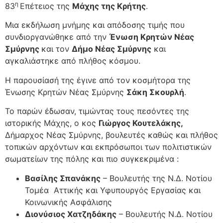
η
83
Επέτειος της
Μάχης της Κρήτης
.
Μια εκδήλωση μνήμης και απόδοσης τιμής που
συνδιοργανώθηκε από την
Ένωση Κρητών Νέας
Σμύρνης
και τον
Δήμο Νέας Σμύρνης
και
αγκαλιάστηκε από πλήθος κόσμου.
Η παρουσίασή της έγινε από τον κοσμήτορα της
Ένωσης Κρητών Νέας Σμύρνης
Σάκη Σκουρλή
.
Το παρών έδωσαν, τιμώντας τους πεσόντες της
ιστορικής Μάχης, ο κος
Γιώργος Κουτελάκης,
Δήμαρχος Νέας Σμύρνης, βουλευτές καθώς και πλήθος
τοπικών αρχόντων και εκπρόσωποι των πολιτιστικών
σωματείων της πόλης και πιο συγκεκριμένα :
Βασίλης Σπανάκης
– Βουλευτής της Ν.Δ. Νοτίου
Τομέα Αττικής και Υφυπουργός Εργασίας και
Κοινωνικής Ασφάλισης
Διονύσιος Χατζηδάκης
– Βουλευτής Ν.Δ. Νοτίου