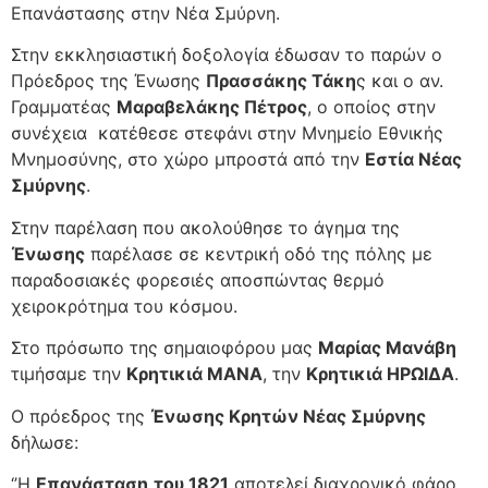
Επανάστασης στην Νέα Σμύρνη.
Στην εκκλησιαστική δοξολογία έδωσαν το παρών ο
Πρόεδρος της Ένωσης
Πρασσάκης Τάκη
ς και ο αν.
Γραμματέας
Μαραβελάκης Πέτρος
, ο οποίος στην
συνέχεια κατέθεσε στεφάνι στην Μνημείο Εθνικής
Μνημοσύνης, στο χώρο μπροστά από την
Εστία Νέας
Σμύρνης
.
Στην παρέλαση που ακολούθησε το άγημα της
Ένωσης
παρέλασε σε κεντρική οδό της πόλης με
παραδοσιακές φορεσιές αποσπώντας θερμό
χειροκρότημα του κόσμου.
Στο πρόσωπο της σημαιοφόρου μας
Μαρίας Μανάβη
τιμήσαμε την
Κρητικιά ΜΑΝΑ
, την
Κρητικιά ΗΡΩΙΔΑ
.
Ο πρόεδρος της
Ένωσης Κρητών Νέας Σμύρνης
δήλωσε:
‘’Η
Επανάσταση
του 1821
αποτελεί διαχρονικό φάρο