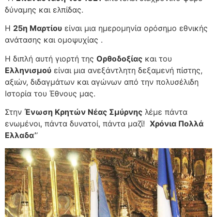
δύναμης και ελπίδας.
Η
25η Μαρτίου
είναι μια ημερομηνία ορόσημο εθνικής
ανάτασης και ομοψυχίας .
Η διπλή αυτή γιορτή της
Ορθοδοξίας
και του
Ελληνισμού
είναι μια ανεξάντλητη δεξαμενή πίστης,
αξιών, διδαγμάτων και αγώνων από την πολυσέλιδη
Ιστορία του Έθνους μας.
Στην
Ένωση Κρητών Νέας Σμύρνης
λέμε πάντα
ενωμένοι, πάντα δυνατοί, πάντα μαζί!
Χρόνια
Π
ολλά
Ελλαδα’
’