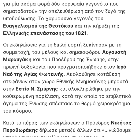
για μία ακόμα φορά δύο κορυφαία γεγονότα που
σηματοδοτούν την απελευθέρωση από τον ζυγό της
υποδούλωσης. Το χαρμόσυνο γεγονός του
Ευαγγελισμού της Θεοτόκου
και την κήρυξη της
Ελληνικής επανάστασης του 1821
.
Οι εκδηλώσεις για τη διπλή εορτή ξεκίνησαν με τη
συμμετοχή, του μέλους και σημαιοφόρου
Αυγουστή
Μαραυγάκη
και του Προέδρου της Ένωσης, στην
πρωινή δοξολογία που πραγματοποιήθηκε στον
Ιερό
Ναό της Αγίας Φωτεινής
. Ακολούθησε κατάθεση
στεφάνων στον χώρο Εθνικής Μνημοσύνης μπροστά
στην
Εστία Ν. Σμύρνης
και ολοκληρώθηκε με την
καθιερωμένη παρέλαση, κατά την οποία το επιβλητικό
άγημα της Ένωσης απέσπασε το θερμό χειροκρότημα
του κόσμου.
Κατά το πέρας των εκδηλώσεων ο Πρόεδρος
Νικήτας
Περαθωράκης
δήλωσε μεταξύ άλλων ότι «…νιώθουμε