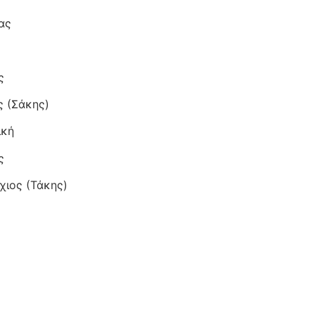
ας
ς
ς (Σάκης)
ική
ς
ιος (Τάκης)