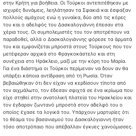
στην Κρήτη για βοήθεια. Οι Τούρκοι αντεπιτέθηκαν με
ισχυρές δυνάμεις, λεηλάτησαν τα Σφακιά και έσφαξαν
πολλούς αμάχους ενώ η γυναίκα, δύο από τις κόρες
του και ο αδελφός του Δασκαλογιάννη έπεσαν στα
χέρια τους. Οι συμπολεμιστές του τον αποτρέπουν να
παραδοθεί, αλλά ο Δασκαλογιάννης φόρεσε τα άρματά
του και εμφανίζεται μπροστά στους Τούρκους που τον
μετέφεραν αρχικά στο Φραγκοκάστελο και στη
συνέχεια στο Ηράκλειο, μαζί με την κόρη του Μαρία.
Για ένα διάστημα οι Τούρκοι περίμεναν να δουν αν θα
υπάρξει κάποια αντίδραση από τη Ρωσία. Όταν
βεβαιώθηκαν ότι δεν είχαν να κερδίσουν τίποτα από
τον αιχμάλωτο, τον έδεσαν σφιχτά σε ένα ικρίωμα που
είχε στηθεί στην ανατολική πλατεία του Ηρακλείου και
τον έγδαραν ζωντανό μπροστά στον αδελφό του ο
οποίος έχασε τα λογικά του. Υπάρχουν μαρτυρίες ότι
το θέαμα του βασανισμού του Δασκαλόγιαννη ήταν
τόσο αποτρόπαιο που απέβαλλαν έγκυες χανούμισσες.