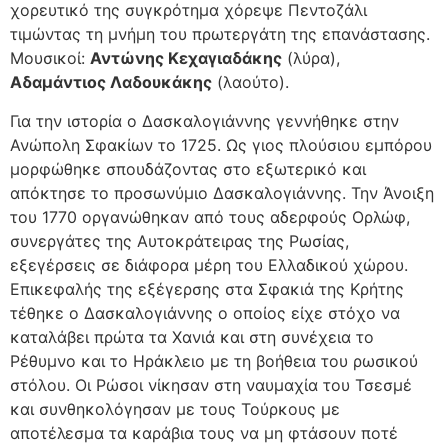
χορευτικό της συγκρότημα χόρεψε Πεντοζάλι
τιμώντας τη μνήμη του πρωτεργάτη της επανάστασης.
Μουσικοί:
Αντώνης Κεχαγιαδάκης
(λύρα),
Αδαμάντιος Λαδουκάκης
(λαούτο).
Για την ιστορία ο Δασκαλογιάννης γεννήθηκε στην
Ανώπολη Σφακίων το 1725. Ως γιος πλούσιου εμπόρου
μορφώθηκε σπουδάζοντας στο εξωτερικό και
απόκτησε το προσωνύμιο Δασκαλογιάννης. Την Άνοιξη
του 1770 οργανώθηκαν από τους αδερφούς Ορλώφ,
συνεργάτες της Αυτοκράτειρας της Ρωσίας,
εξεγέρσεις σε διάφορα μέρη του Ελλαδικού χώρου.
Επικεφαλής της εξέγερσης στα Σφακιά της Κρήτης
τέθηκε ο Δασκαλογιάννης ο οποίος είχε στόχο να
καταλάβει πρώτα τα Χανιά και στη συνέχεια το
Ρέθυμνο και το Ηράκλειο με τη βοήθεια του ρωσικού
στόλου. Οι Ρώσοι νίκησαν στη ναυμαχία του Τσεσμέ
και συνθηκολόγησαν με τους Τούρκους με
αποτέλεσμα τα καράβια τους να μη φτάσουν ποτέ