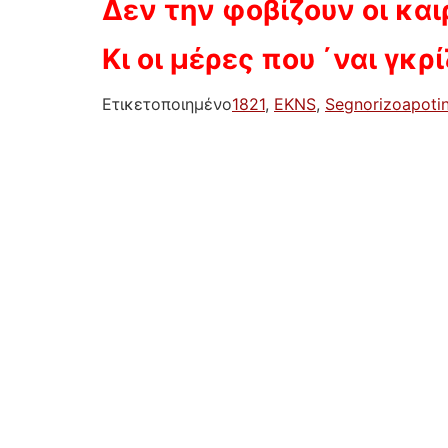
Δεν την φοβίζουν οι και
Κι οι μέρες που ΄ναι γκρ
Ετικετοποιημένο
1821
,
EKNS
,
Segnorizoapoti