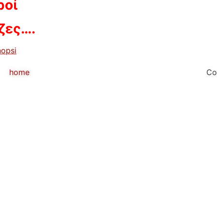
ροί
ίζες….
nopsi
home
Co