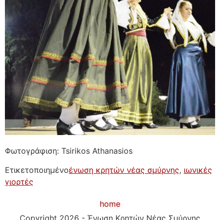
Φωτογράφιση: Tsirikos Athanasios
Ετικετοποιημένο
ένωση κρητών νέας σμύρνης
,
ιωνικές
γιορτές
home
Copyright 2026 - Ένωση Κρητών Νέας Σμύρνης