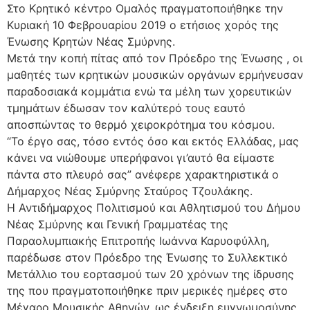
Στο Κρητικό κέντρο Ομαλός πραγματοποιήθηκε την
Κυριακή 10 Φεβρουαρίου 2019 ο ετήσιος χορός της
Ένωσης Κρητών Νέας Σμύρνης.
Μετά την κοπή πίτας από τον Πρόεδρο της Ένωσης , οι
μαθητές των κρητικών μουσικών οργάνων ερμήνευσαν
παραδοσιακά κομμάτια ενώ τα μέλη των χορευτικών
τμημάτων έδωσαν τον καλύτερό τους εαυτό
αποσπώντας το θερμό χειροκρότημα του κόσμου.
“Το έργο σας, τόσο εντός όσο και εκτός Ελλάδας, μας
κάνει να νιώθουμε υπερήφανοι γι’αυτό θα είμαστε
πάντα στο πλευρό σας” ανέφερε χαρακτηριστικά ο
Δήμαρχος Νέας Σμύρνης Σταύρος Τζουλάκης.
Η Αντιδήμαρχος Πολιτισμού και Αθλητισμού του Δήμου
Νέας Σμύρνης και Γενική Γραμματέας της
Παραολυμπιακής Επιτροπής Ιωάννα Καρυοφύλλη,
παρέδωσε στον Πρόεδρο της Ένωσης το Συλλεκτικό
Μετάλλιο του εορτασμού των 20 χρόνων της ίδρυσης
της που πραγματοποιήθηκε πριν μερικές ημέρες στο
Μέγαρο Μουσικής Αθηνών, ως ένδειξη ευγνωμοσύνης