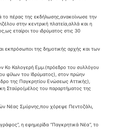
ά το πέρας της εκδήλωσης,ανακοίνωσε την
ζέλου στην κεντρική πλατεία,αλλά και η
,ως εταίροι του ιδρύματος στις 30
ι εκπρόσωποι της δημοτικής αρχής και των
ον Κο Καλογερή Εμμ.(πρόεδρο του συλλόγου
υ φίλων του Ιδρύματος), στον πρώην
δρο της Παγκρητίου Ενώσεως Αττικής),
κη Σταύρο(μέλος του παραρτήματος της
τών Νέας Σμύρνης,που χόρεψε Πεντοζάλι,
ράφος’’, η εφημερίδα ‘’Παγκρητικά Νέα’’, το