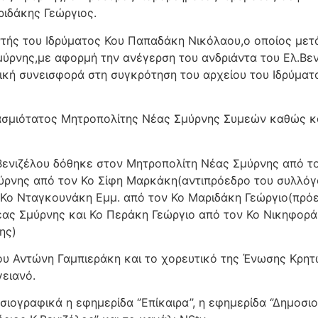
ιδάκης Γεώργιος.
τής του Ιδρύματος Κου Παπαδάκη Νικόλαου,ο οποίος μετ
ρνης,με αφορμή την ανέγερση του ανδριάντα του Ελ.Βενι
κή συνεισφορά στη συγκρότηση του αρχείου του Ιδρύματος
ασμιότατος Μητροπολίτης Νέας Σμύρνης Συμεών καθώς κα
Βενιζέλου δόθηκε στον Μητροπολίτη Νέας Σμύρνης από τ
ύρνης από τον Κο Σίφη Μαρκάκη(αντιπρόεδρο του συλλόγο
Κο Νταγκουνάκη Εμμ. από τον Κο Μαριδάκη Γεώργιο(πρόε
ας Σμύρνης και Κο Περάκη Γεώργιο από τον Κο Νικηφορά
ης)
ου Αντώνη Γαμπιεράκη και το χορευτικό της Ένωσης Κρη
γειανό.
γραφικά η εφημερίδα ‘’Επίκαιρα’’, η εφημερίδα ‘’Δημοσιογ