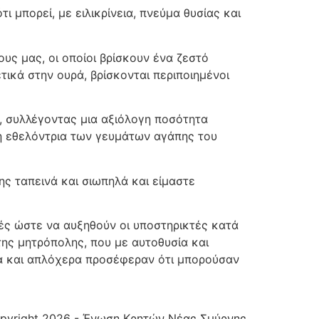
μπορεί, με ειλικρίνεια, πνεύμα θυσίας και
ς μας, οι οποίοι βρίσκουν ένα ζεστό
ικά στην ουρά, βρίσκονται περιποιημένοι
ι, συλλέγοντας μια αξιόλογη ποσότητα
η εθελόντρια των γευμάτων αγάπης του
ης ταπεινά και σιωπηλά και είμαστε
ς ώστε να αυξηθούν οι υποστηρικτές κατά
ης μητρόπολης, που με αυτοθυσία και
τα και απλόχερα προσέφεραν ότι μπορούσαν
pyright 2026 - Ένωση Κρητών Νέας Σμύρνης